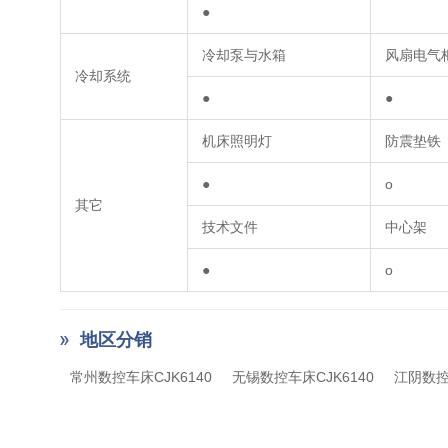
●
冷却泵与水箱
风扇电气
冷却系统
●
●
机床照明灯
防震垫铁
●
o
其它
技术文件
中心架
●
o
地区分销
常州数控车床CJK6140
无锡数控车床CJK6140
江阴数控