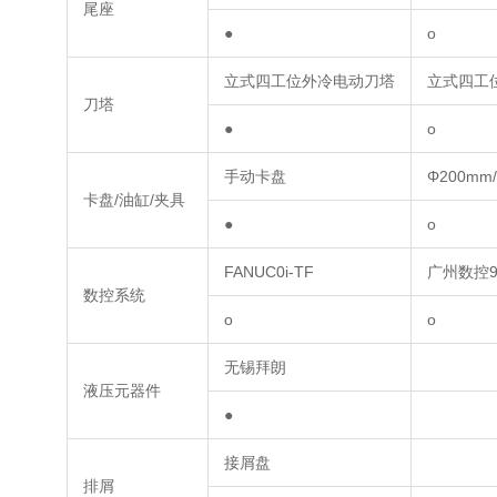
尾座
●
o
立式四工位外冷电动刀塔
立式四工
刀塔
●
o
手动卡盘
Φ200m
卡盘/油缸/夹具
●
o
FANUC0i-TF
广州数控9
数控系统
o
o
无锡拜朗
液压元器件
●
接屑盘
排屑