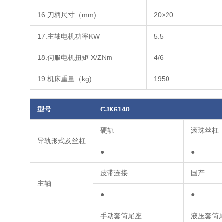
16.刀柄尺寸（mm)
20×20
17.主轴电机功率KW
5.5
18.伺服电机扭矩 X/ZNm
4/6
19.机床重量（kg)
1950
型号
CJK6140
硬轨
滚珠丝杠
导轨形式及丝杠
●
●
皮带连接
国产
主轴
●
●
手动套筒尾座
液压套筒